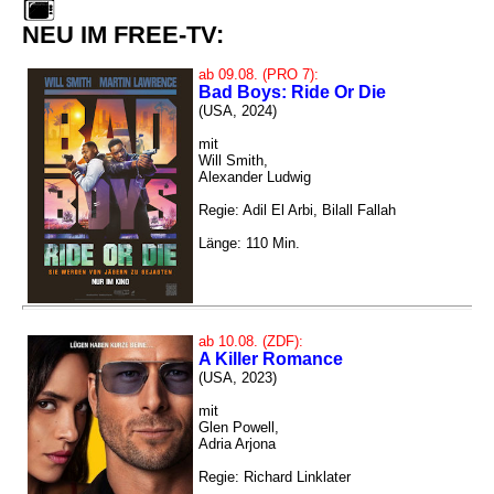
NEU IM FREE-TV:
ab 09.08. (PRO 7):
Bad Boys: Ride Or Die
(USA, 2024)
mit
Will Smith,
Alexander Ludwig
Regie: Adil El Arbi, Bilall Fallah
Länge: 110 Min.
ab 10.08. (ZDF):
A Killer Romance
(USA, 2023)
mit
Glen Powell,
Adria Arjona
Regie: Richard Linklater