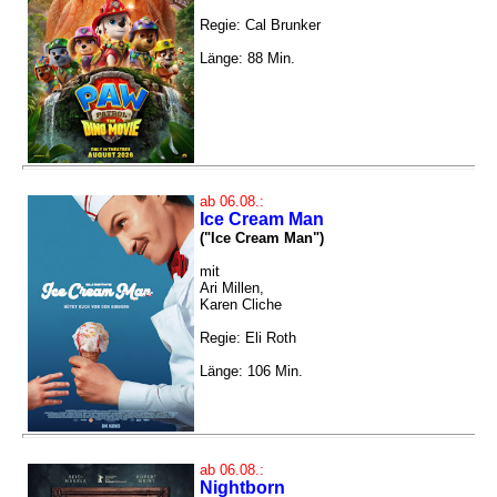
Regie: Cal Brunker
Länge: 88 Min.
ab 06.08.:
Ice Cream Man
("Ice Cream Man")
mit
Ari Millen,
Karen Cliche
Regie: Eli Roth
Länge: 106 Min.
ab 06.08.:
Nightborn