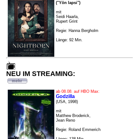
("Yön lapsi")
mit
Seidi Haarla,
Rupert Grint
Regie: Hanna Bergholm
Länge: 92 Min.
NEU IM STREAMING:
ab 08.08. auf HBO Max:
Godzilla
(USA, 1998)
mit
Matthew Broderick,
Jean Reno
Regie: Roland Emmerich
Länge: 138 Min.