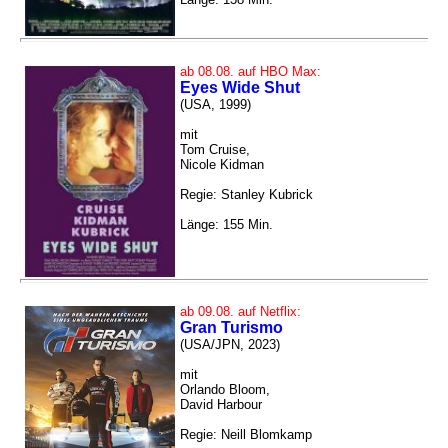
ab 08.08. auf HBO Max:
Eyes Wide Shut
(USA, 1999)
mit
Tom Cruise,
Nicole Kidman
Regie: Stanley Kubrick
Länge: 155 Min.
ab 09.08. auf Netflix:
Gran Turismo
(USA/JPN, 2023)
mit
Orlando Bloom,
David Harbour
Regie: Neill Blomkamp